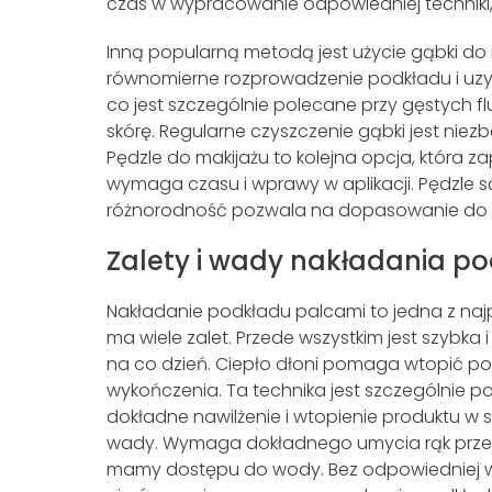
czas w wypracowanie odpowiedniej techniki
Inną popularną metodą jest użycie gąbki do m
równomierne rozprowadzenie podkładu i uzysk
co jest szczególnie polecane przy gęstych f
skórę. Regularne czyszczenie gąbki jest niezb
Pędzle do makijażu to kolejna opcja, która zap
wymaga czasu i wprawy w aplikacji. Pędzle są
różnorodność pozwala na dopasowanie do r
Zalety i wady nakładania p
Nakładanie podkładu palcami to jedna z najp
ma wiele zalet. Przede wszystkim jest szybk
na co dzień. Ciepło dłoni pomaga wtopić po
wykończenia. Ta technika jest szczególnie p
dokładne nawilżenie i wtopienie produktu w
wady. Wymaga dokładnego umycia rąk przed a
mamy dostępu do wody. Bez odpowiedniej w