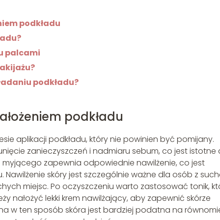
eniem podkładu
ładu?
u palcami
akijażu?
kładaniu podkładu?
nałożeniem podkładu
sie aplikacji podkładu, który nie powinien być pomijany.
ięcie zanieczyszczeń i nadmiaru sebum, co jest istotne 
ka myjącego zapewnia odpowiednie nawilżenie, co jest
 Nawilżenie skóry jest szczególnie ważne dla osób z suc
chych miejsc. Po oczyszczeniu warto zastosować tonik, kt
eży nałożyć lekki krem nawilżający, aby zapewnić skórze
a w ten sposób skóra jest bardziej podatna na równomi