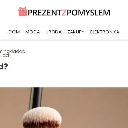
DOM
MODA
URODA
ZAKUPY
ELEKTRONIKA
m nakładać
kład?
d?