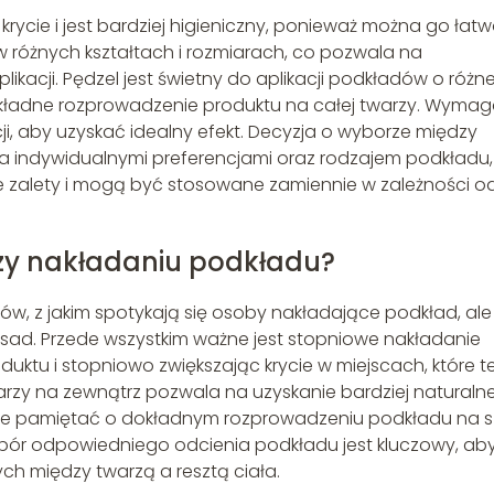
 krycie i jest bardziej higieniczny, ponieważ można go łat
 różnych kształtach i rozmiarach, co pozwala na
ikacji. Pędzel jest świetny do aplikacji podkładów o różne
dokładne rozprowadzenie produktu na całej twarzy. Wyma
ji, aby uzyskać idealny efekt. Decyzja o wyborze między
indywidualnymi preferencjami oraz rodzajem podkładu,
 zalety i mogą być stosowane zamiennie w zależności o
rzy nakładaniu podkładu?
ów, z jakim spotykają się osoby nakładające podkład, ale
asad. Przede wszystkim ważne jest stopniowe nakładanie
oduktu i stopniowo zwiększając krycie w miejscach, które 
rzy na zewnątrz pozwala na uzyskanie bardziej natural
także pamiętać o dokładnym rozprowadzeniu podkładu na sz
Wybór odpowiedniego odcienia podkładu jest kluczowy, ab
ch między twarzą a resztą ciała.