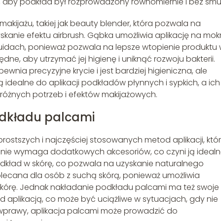
, aby podkład był rozprowadzony równomiernie i bez smu
akijażu, takiej jak beauty blender, która pozwala na
anie efektu airbrush. Gąbka umożliwia aplikację na mokr
luidach, ponieważ pozwala na lepsze wtopienie produktu
ędne, aby utrzymać jej higienę i uniknąć rozwoju bakterii.
ewnia precyzyjne krycie i jest bardziej higieniczna, ale
 idealne do aplikacji podkładów płynnych i sypkich, a ich
óżnych potrzeb i efektów makijażowych.
odkładu palcami
rostszych i najczęściej stosowanych metod aplikacji, któ
a i nie wymaga dodatkowych akcesoriów, co czyni ją ideal
dkład w skórę, co pozwala na uzyskanie naturalnego
olecana dla osób z suchą skórą, ponieważ umożliwia
 skórę. Jednak nakładanie podkładu palcami ma też swoje
plikacją, co może być uciążliwe w sytuacjach, gdy nie
prawy, aplikacja palcami może prowadzić do