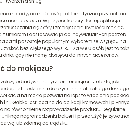
 i tworzenia smug.
ż inne metody, co może być problematyczne przy aplikacji
ice nosa czy oczu. W przypadku cery tłustej, aplikacja
łuszczania się skóry i zmniejszenia trwałości makijażu.
ę z umiarem i dostosować ją do indywidualnych potrzeb
u palcami pozostaje popularnym wyborem ze względu na
 uzyskać bez większego wysiłku. Dla wielu osób jest to tak
u dnia, gdy nie mamy dostępu do innych akcesoriów.
ć do makijażu?
leży od indywidualnych preferencji oraz efektu, jaki
nder, jest doskonała do uzyskania naturalnego i lekkiego
 Aplikacja na mokro pozwala na lepsze wtopienie podkład
linii. Gąbka jest idealna do aplikacji kremowych i płynny
ala na równomierne rozprowadzenie produktu. Regularne
 uniknąć nagromadzenia bakterii i przedłużyć jej żywotno
ażliwą lub skłonną do trądziku.