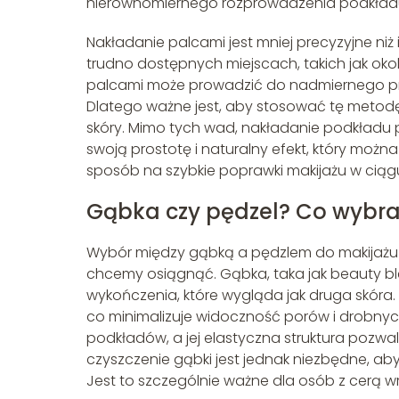
nierównomiernego rozprowadzenia podkładu
Nakładanie palcami jest mniej precyzyjne ni
trudno dostępnych miejscach, takich jak okol
palcami może prowadzić do nadmiernego przet
Dlatego ważne jest, aby stosować tę metod
skóry. Mimo tych wad, nakładanie podkład
swoją prostotę i naturalny efekt, który można
sposób na szybkie poprawki makijażu w ciąg
Gąbka czy pędzel? Co wybra
Wybór między gąbką a pędzlem do makijażu za
chcemy osiągnąć. Gąbka, taka jak beauty ble
wykończenia, które wygląda jak druga skóra.
co minimalizuje widoczność porów i drobnych 
podkładów, a jej elastyczna struktura pozw
czyszczenie gąbki jest jednak niezbędne, aby
Jest to szczególnie ważne dla osób z cerą wr