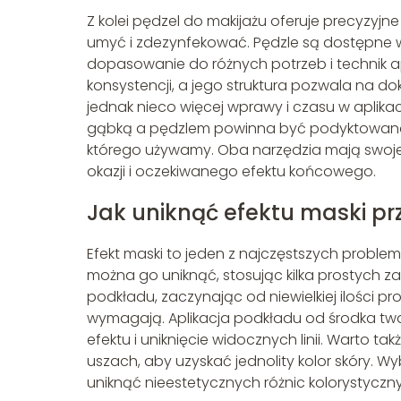
Z kolei pędzel do makijażu oferuje precyzyjne
umyć i zdezynfekować. Pędzle są dostępne w
dopasowanie do różnych potrzeb i technik apl
konsystencji, a jego struktura pozwala na 
jednak nieco więcej wprawy i czasu w aplikac
gąbką a pędzlem powinna być podyktowana 
którego używamy. Oba narzędzia mają swoje
okazji i oczekiwanego efektu końcowego.
Jak uniknąć efektu maski p
Efekt maski to jeden z najczęstszych problem
można go uniknąć, stosując kilka prostych z
podkładu, zaczynając od niewielkiej ilości pr
wymagają. Aplikacja podkładu od środka twa
efektu i uniknięcie widocznych linii. Warto 
uszach, aby uzyskać jednolity kolor skóry. 
uniknąć nieestetycznych różnic kolorystyczny