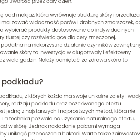
ego trwałość przez cały dzień.
 pod makijaż, która wyrównuje strukturę skóry i przedłuża
nimalizować widoczność porów i drobnych zmarszczek, c
Warto wybierać produkty dostosowane do indywidualnych
ry tłustej czy rozświetlające dla cery zmęczonej.
podatna na niekorzystne działanie czynników zewnętrzn
owanie skóry to inwestycja w długotrwały i efektowny
zez wiele godzin. Należy pamiętać, że zdrowa skóra to
a podkładu?
podkładu, z których każda ma swoje unikalne zalety i wad
 cery, rodzaju podkładu oraz oczekiwanego efektu
 jedną z najstarszych i najprostszych metod, która nie
a technika pozwala na uzyskanie naturalnego efektu,
ład w skórę. Jednak nakładanie palcami wymaga
 aby uniknąć przenoszenia bakterii. Warto także zainwest