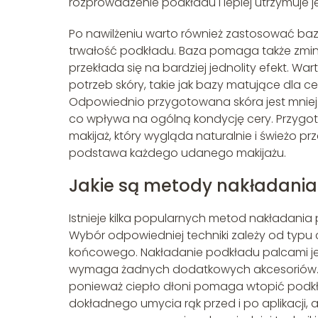
rozprowadzenie podkładu i lepiej utrzymuje j
Po nawilżeniu warto również zastosować bazę
trwałość podkładu. Baza pomaga także zmi
przekłada się na bardziej jednolity efekt. 
potrzeb skóry, takie jak bazy matujące dla ce
Odpowiednio przygotowana skóra jest mniej 
co wpływa na ogólną kondycję cery. Przygot
makijaż, który wygląda naturalnie i świeżo pr
podstawa każdego udanego makijażu.
Jakie są metody nakładani
Istnieje kilka popularnych metod nakładania 
Wybór odpowiedniej techniki zależy od typu
końcowego. Nakładanie podkładu palcami jest
wymaga żadnych dodatkowych akcesoriów. T
ponieważ ciepło dłoni pomaga wtopić podk
dokładnego umycia rąk przed i po aplikacji,