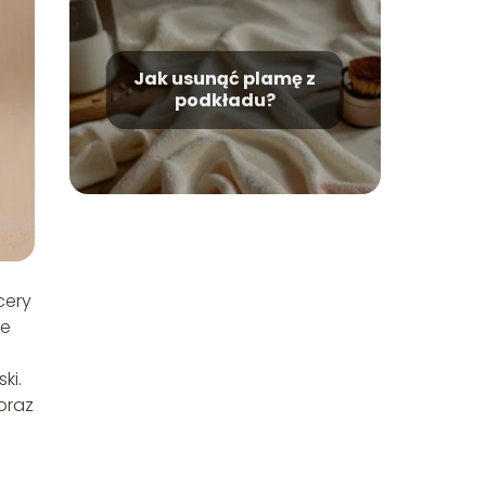
Jak usunąć plamę z
podkładu?
cery
że
ki.
oraz